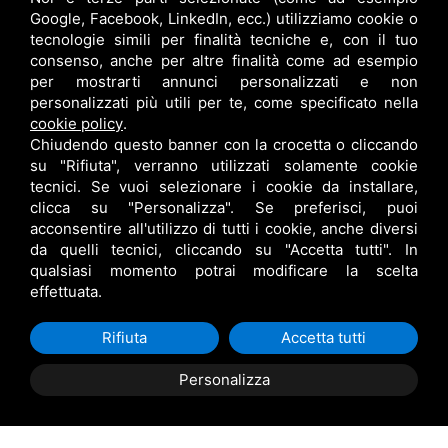
Via Zappiano, 1/L - 41012 Carpi
Google, Facebook, LinkedIn, ecc.) utilizziamo cookie o
tecnologie simili per finalità tecniche e, con il tuo
Indirizzo
consenso, anche per altre finalità come ad esempio
Corso Duomo, 20 - 41121 - Modena
per mostrarti annunci personalizzati e non
personalizzati più utili per te, come specificato nella
Visualizza profilo linkedin
cookie policy
.
Chiudendo questo banner con la crocetta o cliccando
su "Rifiuta", verranno utilizzati solamente cookie
tecnici. Se vuoi selezionare i cookie da installare,
clicca su "Personalizza". Se preferisci, puoi
acconsentire all'utilizzo di tutti i cookie, anche diversi
da quelli tecnici, cliccando su "Accetta tutti". In
Avvocato Rebecca Michinelli - Diritto del lavoro
- P. IVA:
qualsiasi momento potrai modificare la scelta
effettuata.
03549990368 - Cod. Fiscale: MCHRCC70T46H199S - PEC:
rebecca.michinelli@ordineavvmodena.it
Rifiuta
Accetta tutti
Avvocato Fabio Greco - Diritto Civile
- P. IVA: 03549990368 -
Cod. Fiscale: GRCFBA65P02F257Y - PEC:
Personalizza
fabio.greco@ordineavvmodena.it
Informativa privacy
- Questo sito è protetto da Google reCAPTCHA v3,